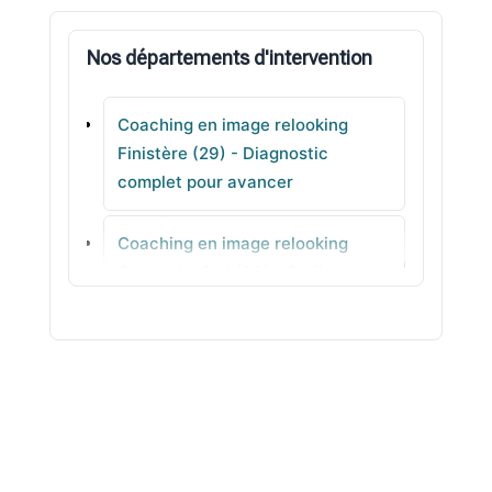
Plonévez-du-Faou
Nos départements d'intervention
Crozon
Coaching en image relooking
Le Trévoux
Finistère (29) - Diagnostic
complet pour avancer
Plourin-lès-Morlaix
Coaching en image relooking
Clohars-Fouesnant
Corse-du-Sud (2A) - Stylisme
clair
Coaching en image relooking
Haute-Corse (2B) - Couleurs &
harmonie au quotidien
Coaching en image relooking Gard