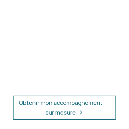
Résultat concret
: apprenez à choisir les coupes,
les couleurs et les matières qui vous mettent
réellement en valeur.
En présentiel ou en ligne
: choisissez
l’accompagnement qui vous convient, où que vous
soyez.
Obtenir mon accompagnement
sur mesure