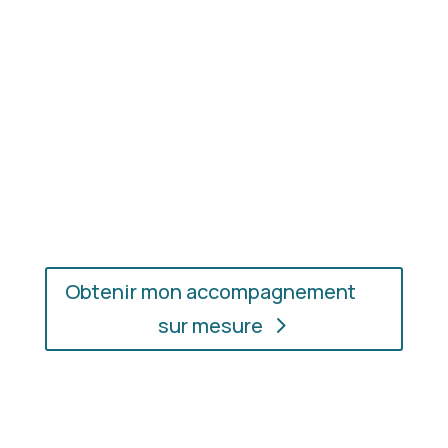
En présentiel ou en ligne
: choisissez
l’accompagnement qui vous convient, où que vous
soyez.
Obtenir mon accompagnement
sur mesure