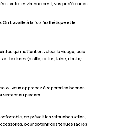
rnées, votre environnement, vos préférences,
n travaille à la fois l’esthétique et le
teintes qui mettent en valeur le visage, puis
 et textures (maille, coton, laine, denim)
nteaux. Vous apprenez à repérer les bonnes
ui restent au placard.
onfortable, on prévoit les retouches utiles,
accessoires, pour obtenir des tenues faciles