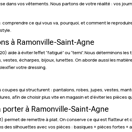
ise dans vos vêtements. Nous partons de votre réalité : vos jou
 : comprendre ce qui vous va, pourquoi, et comment le reproduire. O
style.
ions à Ramonville-Saint-Agne
) aide à éviter l’effet “fatigué” ou “terni”. Nous déterminons les 
, vestes, écharpes, bijoux, lunettes. On aborde aussi les matières
exifier votre dressing.
es coupes qui structurent : pantalons, robes, jupes, vestes, ma
olures, afin de choisir plus vite en magasin et d’éviter les pièces q
à porter à Ramonville-Saint-Agne
1) permet de remettre à plat. On conserve ce qui est flatteur et c
ns des silhouettes avec vos pièces : basiques + pièces fortes + 