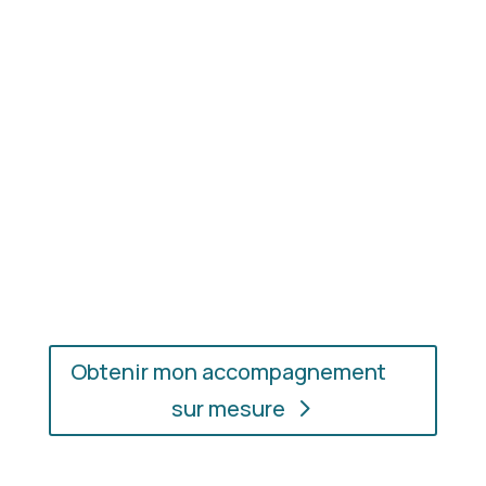
les couleurs et les matières qui vous mettent
réellement en valeur.
En présentiel ou en ligne
: choisissez
l’accompagnement qui vous convient, où que vous
soyez.
Obtenir mon accompagnement
sur mesure