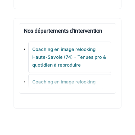
Chens-sur-Léman
Gaillard
Nos départements d'intervention
Neydens
Coaching en image relooking
Cusy
Haute-Savoie (74) - Tenues pro &
quotidien à reproduire
Messery
Coaching en image relooking
Choisy
Paris (75) - Conseil personnalisé
en agence
Coaching en image relooking
Seine-Maritime (76) - Analyse de
style pour avancer