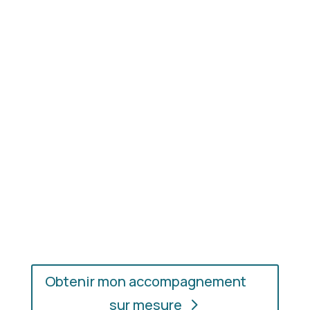
Résultat concret
: apprenez à choisir les coupes,
les couleurs et les matières qui vous mettent
réellement en valeur.
En présentiel ou en ligne
: choisissez
l’accompagnement qui vous convient, où que vous
soyez.
Obtenir mon accompagnement
sur mesure