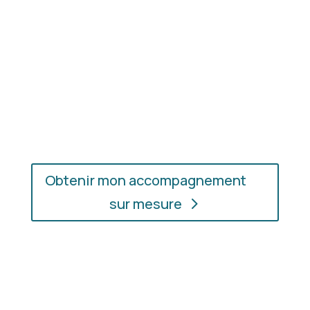
En présentiel ou en ligne
: choisissez
l’accompagnement qui vous convient, où que vous
soyez.
Obtenir mon accompagnement
sur mesure