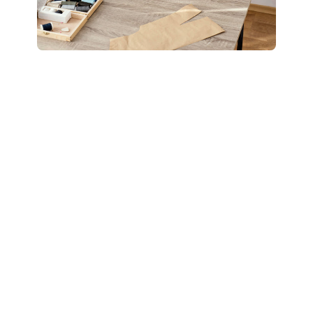
Boostez votre style
: révélez votre potentiel
grâce à un accompagnement personnalisé “Glow
Up”.