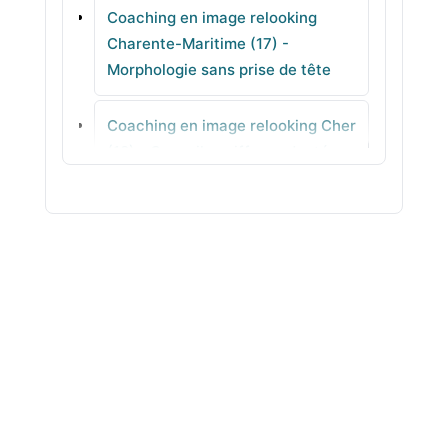
Coaching en image relooking
Dolus-d'Oléron
Charente-Maritime (17) -
Morphologie sans prise de tête
Saint-Médard-d'Aunis
Coaching en image relooking Cher
Périgny
(18) - Conseils coiffure adaptés
Coaching en image relooking
Corrèze (19) - Tenues pro &
quotidien à décliner
Coaching en image relooking
Côte-d'Or (21) -
Accompagnement individuel en
agence