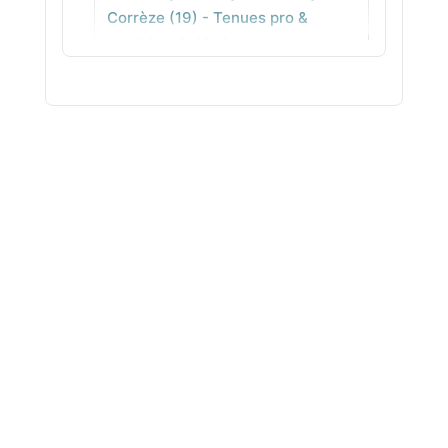
Corrèze (19) - Tenues pro &
La Chapelle-Saint-Ursin
quotidien à décliner
Coaching en image relooking
Côte-d'Or (21) -
Accompagnement individuel en
agence
Coaching en image relooking
Côtes-d'Armor (22) - Analyse de
style pour gagner en assurance
Coaching en image relooking
Creuse (23) - Conseil en image
concret