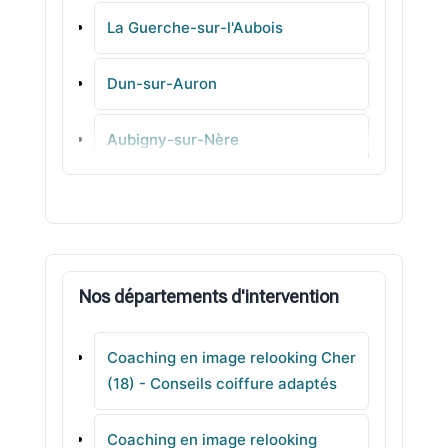
La Guerche-sur-l'Aubois
Dun-sur-Auron
Aubigny-sur-Nère
Saint-Germain-du-Puy
Saint-Martin-d'Auxigny
Nos départements d'intervention
Argent-sur-Sauldre
Coaching en image relooking Cher
Méreau
(18) - Conseils coiffure adaptés
Saint-Florent-sur-Cher
Coaching en image relooking