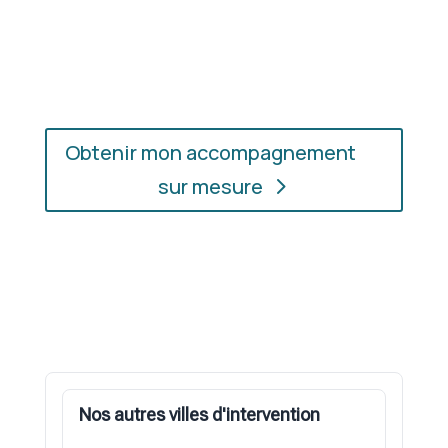
En présentiel ou en ligne
: choisissez
l’accompagnement qui vous convient, où que vous
soyez.
Obtenir mon accompagnement
sur mesure
Nos autres villes d'intervention