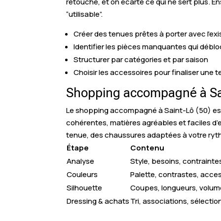
retouche, et on écarte ce qui ne sert plus. 
“utilisable”.
Créer des tenues prêtes à porter avec l’exi
Identifier les pièces manquantes qui déblo
Structurer par catégories et par saison
Choisir les accessoires pour finaliser une 
Shopping accompagné à Sa
Le shopping accompagné à Saint-Lô (50) est 
cohérentes, matières agréables et faciles d’e
tenue, des chaussures adaptées à votre ryt
Étape
Contenu
Analyse
Style, besoins, contrainte
Couleurs
Palette, contrastes, acce
Silhouette
Coupes, longueurs, volu
Dressing & achats
Tri, associations, sélectio