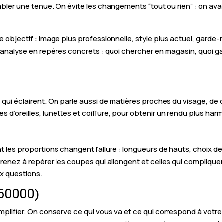
bler une tenue. On évite les changements “tout ou rien” : on ava
e objectif : image plus professionnelle, style plus actuel, garde
l’analyse en repères concrets : quoi chercher en magasin, quoi g
es qui éclairent. On parle aussi de matières proches du visage, de
les d’oreilles, lunettes et coiffure, pour obtenir un rendu plus ha
es proportions changent l’allure : longueurs de hauts, choix des
ez à repérer les coupes qui allongent et celles qui compliquent
ix questions.
(50000)
implifier. On conserve ce qui vous va et ce qui correspond à votre 