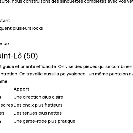
Ensuite, nous construisons des silhouettes complètes avec vos v
stant
quent plusieurs looks
tenue
int-Lô (50)
guidé et orienté efficacité. On vise des pièces qui se combine
ntretien. On travaille aussi la polyvalence : un même pantalon a
hme.
Apport
s
Une direction plus claire
ssoires
Des choix plus flatteurs
mes
Des tenues plus nettes
n
Une garde-robe plus pratique