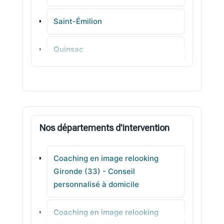
Saint-Émilion
Quinsac
Martignas-sur-Jalle
Mios
Nos départements d'intervention
Saint-Caprais-de-Bordeaux
Coaching en image relooking
Les Peintures
Gironde (33) - Conseil
personnalisé à domicile
Sainte-Foy-la-Grande
Coaching en image relooking
Berson