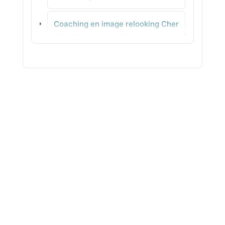
Thénac
Coaching en image relooking Cher
Pons
(18) - Conseils coiffure adaptés
Coaching en image relooking
Corrèze (19) - Tenues pro &
quotidien à décliner
Coaching en image relooking
Côte-d'Or (21) -
Accompagnement individuel en
agence
Coaching en image relooking
Côtes-d'Armor (22) - Analyse de
style pour gagner en assurance