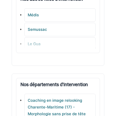
Médis
Semussac
Le Gua
Saint-Sulpice-de-Royan
L' Houmeau
Nos départements d'intervention
Saint-Laurent-de-la-Prée
Coaching en image relooking
Saint-Palais-sur-Mer
Charente-Maritime (17) -
Morphologie sans prise de tête