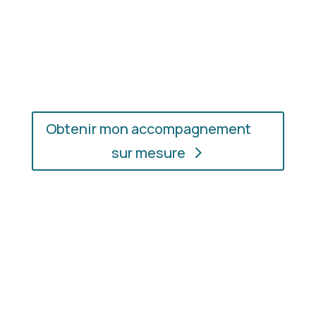
En présentiel ou en ligne
: choisissez
l’accompagnement qui vous convient, où que vous
soyez.
Obtenir mon accompagnement
sur mesure