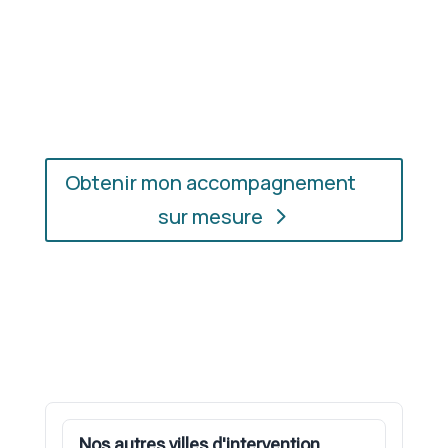
En présentiel ou en ligne
: choisissez
l’accompagnement qui vous convient, où que vous
soyez.
Obtenir mon accompagnement
sur mesure
Nos autres villes d'intervention