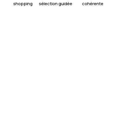
shopping
sélection guidée
cohérente
Boostez votre style
: révélez votre potentiel
grâce à un accompagnement personnalisé “Glow
Up”.