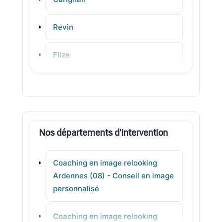
Revin
Flize
Bogny-sur-Meuse
Floing
Nos départements d'intervention
Balan
Coaching en image relooking
Aiglemont
Ardennes (08) - Conseil en image
personnalisé
Vrigne-aux-Bois
Coaching en image relooking
Nouzonville