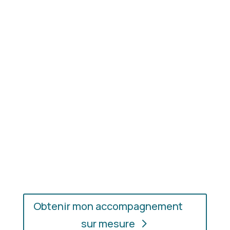
Résultat concret
: apprenez à choisir les coupes,
les couleurs et les matières qui vous mettent
réellement en valeur.
En présentiel ou en ligne
: choisissez
l’accompagnement qui vous convient, où que vous
soyez.
Obtenir mon accompagnement
sur mesure