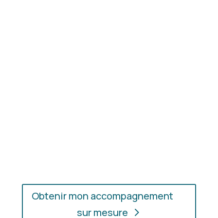
Résultat concret
: apprenez à choisir les coupes,
les couleurs et les matières qui vous mettent
réellement en valeur.
En présentiel ou en ligne
: choisissez
l’accompagnement qui vous convient, où que vous
soyez.
Obtenir mon accompagnement
sur mesure