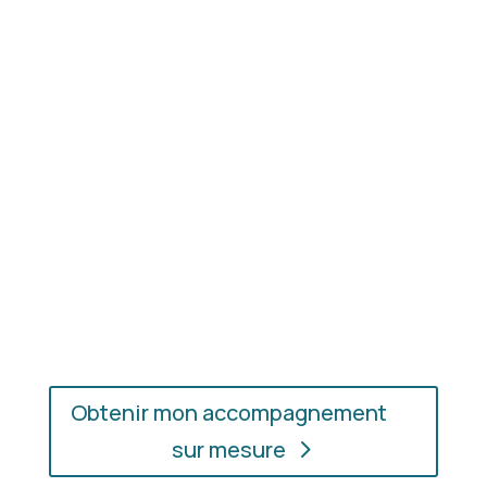
Résultat concret
: apprenez à choisir les coupes,
les couleurs et les matières qui vous mettent
réellement en valeur.
En présentiel ou en ligne
: choisissez
l’accompagnement qui vous convient, où que vous
soyez.
Obtenir mon accompagnement
sur mesure