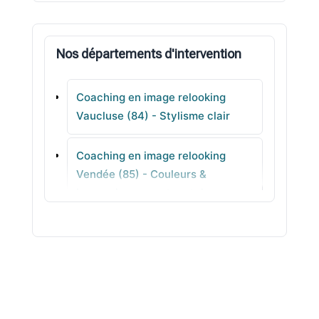
Entraigues-sur-la-Sorgue
Nos départements d'intervention
Maubec
Coaching en image relooking
Camaret-sur-Aigues
Vaucluse (84) - Stylisme clair
Cadenet
Coaching en image relooking
Vendée (85) - Couleurs &
Saint-Saturnin-lès-Apt
harmonie pour votre style
Coaching en image relooking
Vienne (86) - Silhouette sans
prise de tête
Coaching en image relooking