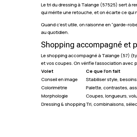
Le tri du dressing à Talange (57525) sert à r
qui mérite une retouche, et on écarte ce qui 
Quand c’est utile, on raisonne en “garde-rob
au quotidien.
Shopping accompagné et pe
Le shopping accompagné à Talange (57) (type 
et vos coupes. On vérifie l’association avec pl
Volet
Ce que l’on fait
Conseil en image
Stabiliser style, besoin
Colorimétrie
Palette, contrastes, as
Morphologie
Coupes, longueurs, vo
Dressing & shopping
Tri, combinaisons, séle