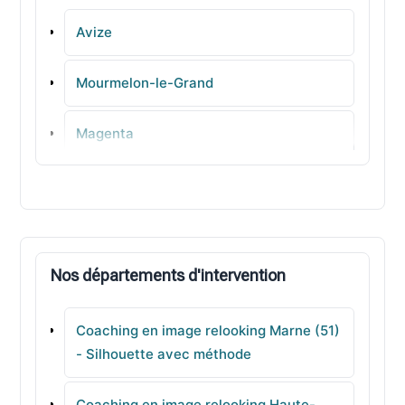
Avize
Mourmelon-le-Grand
Magenta
Épernay
Bétheny
Nos départements d'intervention
Dormans
Coaching en image relooking Marne (51)
Fagnières
- Silhouette avec méthode
Sézanne
Coaching en image relooking Haute-