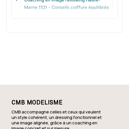
Marne (52) - Conseils coiffure équilibrés
Montmirail
Coaching en image relooking Mayenne
(53) - Looks faciles à reproduire
Coaching en image relooking Meurthe-
et-Moselle (54) - Conseil personnalisé
en ville
Coaching en image relooking Meuse
(55) - Diagnostic complet pour avancer
CMB MODELISME
CMB accompagne celles et ceux qui veulent
un style cohérent, un dressing fonctionnel et
une image alignée, grâce à un coaching en
image concret et sur mesure.