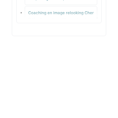
Saint-Sauveur-d'Aunis
Coaching en image relooking Cher
Andilly
(18) - Conseils coiffure adaptés
Coaching en image relooking
Corrèze (19) - Tenues pro &
quotidien à décliner
Coaching en image relooking
Côte-d'Or (21) -
Accompagnement individuel en
agence
Coaching en image relooking
Côtes-d'Armor (22) - Analyse de
style pour gagner en assurance