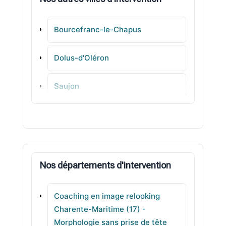
Bourcefranc-le-Chapus
Dolus-d'Oléron
Saujon
Saint-Rogatien
Courçon
Nos départements d'intervention
Le Bois-Plage-en-Ré
Coaching en image relooking
Aigrefeuille-d'Aunis
Charente-Maritime (17) -
Morphologie sans prise de tête