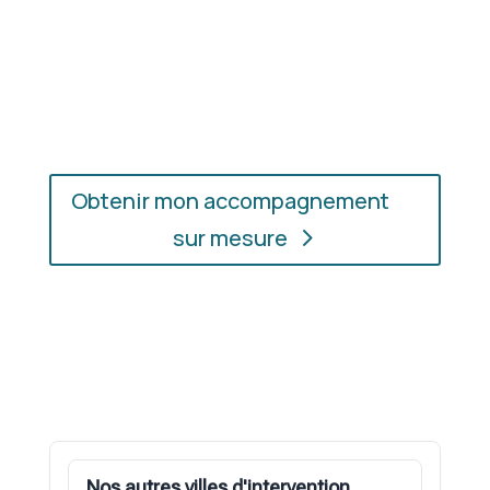
En présentiel ou en ligne
: choisissez
l’accompagnement qui vous convient, où que vous
soyez.
Obtenir mon accompagnement
sur mesure
Nos autres villes d'intervention