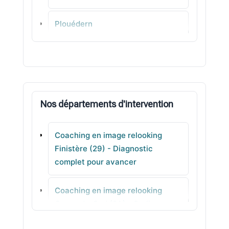
Plouédern
Plouvien
Plounévez-Lochrist
Nos départements d'intervention
Taulé
Coaching en image relooking
Edern
Finistère (29) - Diagnostic
complet pour avancer
Plougonven
Coaching en image relooking
Le Folgoët
Corse-du-Sud (2A) - Stylisme
clair