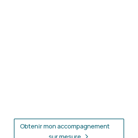
Résultat concret
: apprenez à choisir les coupes,
les couleurs et les matières qui vous mettent
réellement en valeur.
En présentiel ou en ligne
: choisissez
l’accompagnement qui vous convient, où que vous
soyez.
Obtenir mon accompagnement
sur mesure