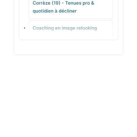
Corrèze (19) - Tenues pro &
quotidien à décliner
Saint-Viance
Coaching en image relooking
Allassac
Côte-d'Or (21) -
Accompagnement individuel en
agence
Coaching en image relooking
Côtes-d'Armor (22) - Analyse de
style pour gagner en assurance
Coaching en image relooking
Creuse (23) - Conseil en image
concret
Coaching en image relooking