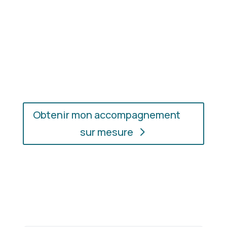
En présentiel ou en ligne
: choisissez
l’accompagnement qui vous convient, où que vous
soyez.
Obtenir mon accompagnement
sur mesure