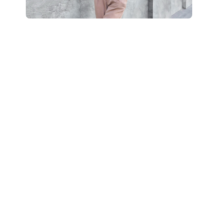
Boostez votre style
: révélez votre potentiel
grâce à un accompagnement personnalisé “Glow
Up”.