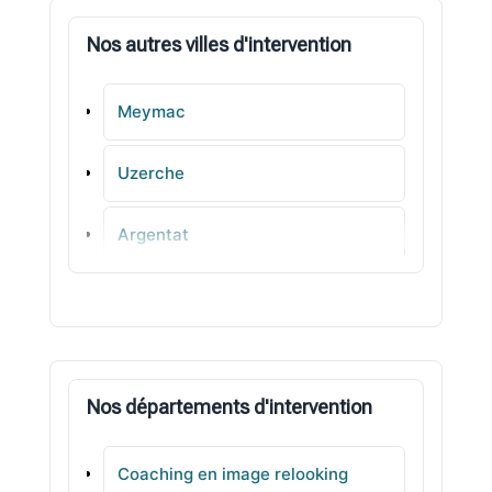
Nos autres villes d'intervention
Meymac
Uzerche
Argentat
Varetz
Cosnac
Nos départements d'intervention
Cublac
Coaching en image relooking
Malemort-sur-Corrèze