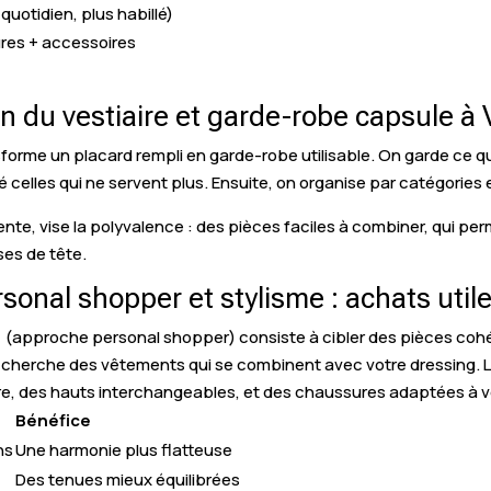
quotidien, plus habillé)
ures + accessoires
on du vestiaire et garde-robe capsule à
sforme un placard rempli en garde-robe utilisable. On garde ce qu
é celles qui ne servent plus. Ensuite, on organise par catégories e
ente, vise la polyvalence : des pièces faciles à combiner, qui p
ses de tête.
nal shopper et stylisme : achats utile
(approche personal shopper) consiste à cibler des pièces cohé
n cherche des vêtements qui se combinent avec votre dressing. Le 
re, des hauts interchangeables, et des chaussures adaptées à v
Bénéfice
ns
Une harmonie plus flatteuse
Des tenues mieux équilibrées