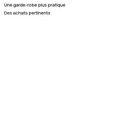
Une garde-robe plus pratique
Des achats pertinents
el grâce à un
Conseils bienveillants
: n
sans jugement, pour vous aid