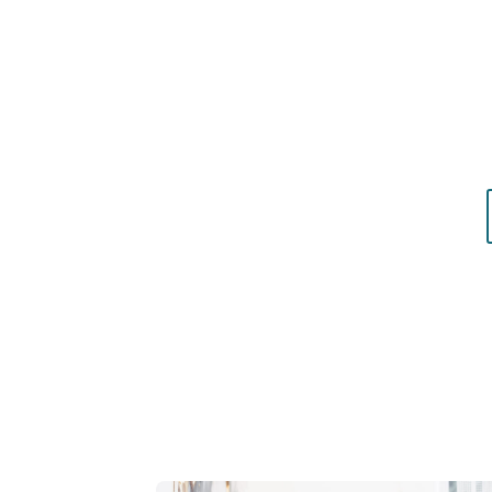
Résultat concret
: apprenez à choisir les c
matières qui vous mettent réellement en vale