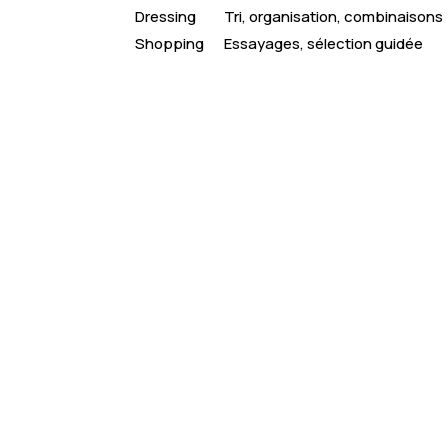
Dressing
Tri, organisation, combinaisons
Shopping
Essayages, sélection guidée
Boostez votre style
: révélez votre potenti
accompagnement personnalisé “Glow Up”.