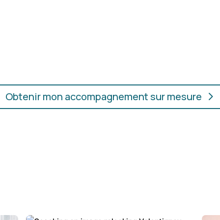
oupes, les couleurs et les
En présentiel ou en ligne
ur.
convient, où que vous soye
Obtenir mon accompagnement sur mesure