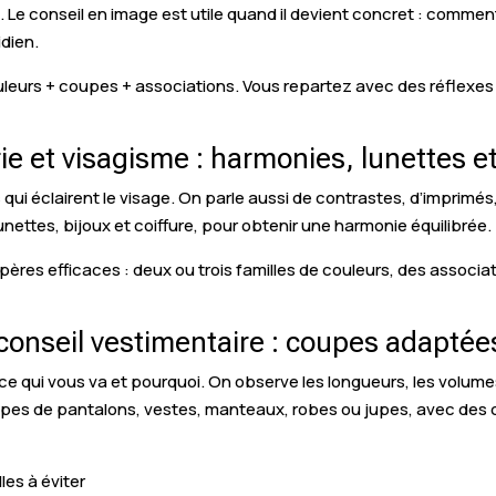
t. Le conseil en image est utile quand il devient concret : commen
dien.
leurs + coupes + associations. Vous repartez avec des réflexes
rie et visagisme : harmonies, lunettes e
s qui éclairent le visage. On parle aussi de contrastes, d’imprimé
nettes, bijoux et coiffure, pour obtenir une harmonie équilibrée.
ères efficaces : deux ou trois familles de couleurs, des associa
conseil vestimentaire : coupes adaptée
e qui vous va et pourquoi. On observe les longueurs, les volumes,
 types de pantalons, vestes, manteaux, robes ou jupes, avec des 
les à éviter