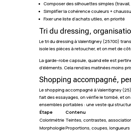
Composer des silhouettes simples (travail, 
Simplifier la cohérence couleurs + chauss
Fixer une liste d’achats utiles, en priorité
Tri du dressing, organisati
Le tri du dressing à Valentigney (25700) tran
isole les pièces à retoucher, et on met de côt
La garde-robe capsule, quand elle est pertin
d’éléments. Cela rend les matinées moins pri
Shopping accompagné, perso
Le shopping accompagné à Valentigney (25) 
fait des essayages, on vérifie le tombé, et o
ensembles portables : une veste qui structu
Étape
Contenu
Colorimétrie
Teintes, contrastes, associatio
Morphologie
Proportions, coupes, longueurs