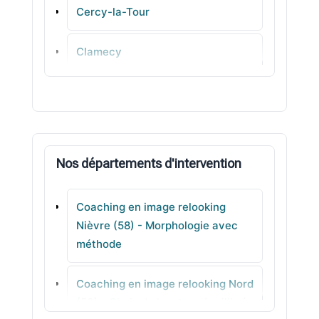
Cercy-la-Tour
Clamecy
Marzy
Imphy
Nos départements d'intervention
Prémery
Coaching en image relooking
Saint-Léger-des-Vignes
Nièvre (58) - Morphologie avec
méthode
La Charité-sur-Loire
Coaching en image relooking Nord
Fourchambault
(59) - Choix de lunettes équilibrés