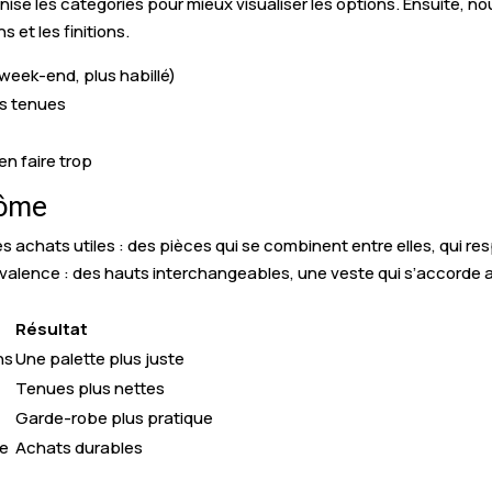
ganise les catégories pour mieux visualiser les options. Ensuite,
 et les finitions.
, week-end, plus habillé)
rs tenues
en faire trop
dôme
chats utiles : des pièces qui se combinent entre elles, qui res
lyvalence : des hauts interchangeables, une veste qui s’accorde
Résultat
ns
Une palette plus juste
Tenues plus nettes
Garde-robe plus pratique
ce
Achats durables