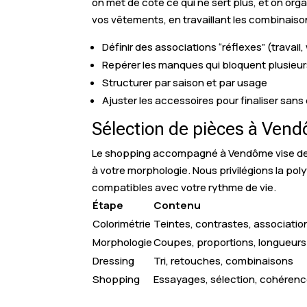
on met de côté ce qui ne sert plus, et on or
vos vêtements, en travaillant les combinaisons
Définir des associations “réflexes” (travail
Repérer les manques qui bloquent plusieu
Structurer par saison et par usage
Ajuster les accessoires pour finaliser sans 
Sélection de pièces à Ven
Le shopping accompagné à Vendôme vise des a
à votre morphologie. Nous privilégions la po
compatibles avec votre rythme de vie.
Étape
Contenu
Colorimétrie
Teintes, contrastes, associatio
Morphologie
Coupes, proportions, longueurs
Dressing
Tri, retouches, combinaisons
Shopping
Essayages, sélection, cohéren