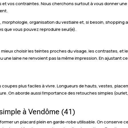
des et vos contraintes. Nous cherchons surtout à vous donner une 
ent.
eurs, morphologie, organisation du vestiaire et, si besoin, shop
es que vous pouvez reproduire seul(e).
ieux choisir les teintes proches du visage, les contrastes, et l
ou une laine ne renvoient pas la même impression. En ajustant ce
 coupes plus faciles à vivre. Longueurs de hauts, vestes, placeme
re. On aborde aussi l’importance des retouches simples (ourlet,
s simple à Vendôme (41)
sformer un placard plein en garde-robe utilisable. On conserve ce