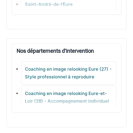
Saint-André-de-l'Eure
Perriers-sur-Andelle
Pont-de-l'Arche
Nos départements d'intervention
Beuzeville
Coaching en image relooking Eure (27) -
La Couture-Boussey
Style professionnel à reproduire
Le Bosc-Roger-en-Roumois
Coaching en image relooking Eure-et-
Loir (28) - Accompagnement individuel
Saint-Pierre-des-Fleurs
en agence
Coaching en image relooking Finistère