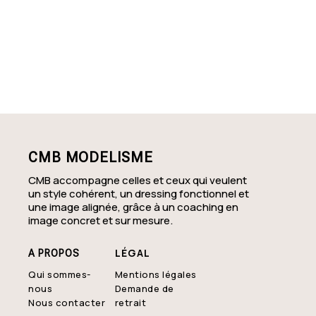
(29) - Diagnostic complet pour avancer
Coaching en image relooking Corse-du-
Sud (2A) - Stylisme clair
Coaching en image relooking Haute-
Corse (2B) - Couleurs & harmonie au
quotidien
CMB MODELISME
CMB accompagne celles et ceux qui veulent
un style cohérent, un dressing fonctionnel et
une image alignée, grâce à un coaching en
image concret et sur mesure.
LÉGAL
A PROPOS
Qui sommes-
Mentions légales
nous
Demande de
Nous contacter
retrait