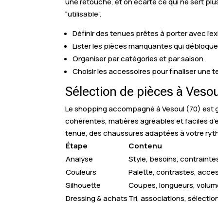
une retouche, et on écarte ce qui ne sert pl
“utilisable”.
Définir des tenues prêtes à porter avec l’ex
Lister les pièces manquantes qui débloque
Organiser par catégories et par saison
Choisir les accessoires pour finaliser une 
Sélection de pièces à Vesou
Le shopping accompagné à Vesoul (70) est gu
cohérentes, matières agréables et faciles d’e
tenue, des chaussures adaptées à votre ryt
Étape
Contenu
Analyse
Style, besoins, contrainte
Couleurs
Palette, contrastes, acce
Silhouette
Coupes, longueurs, volu
Dressing & achats
Tri, associations, sélectio