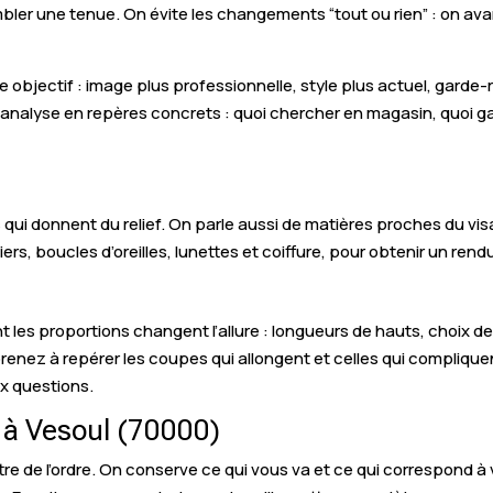
mbler une tenue. On évite les changements “tout ou rien” : on av
e objectif : image plus professionnelle, style plus actuel, garde
l’analyse en repères concrets : quoi chercher en magasin, quoi g
s qui donnent du relief. On parle aussi de matières proches du vi
iers, boucles d’oreilles, lunettes et coiffure, pour obtenir un rend
es proportions changent l’allure : longueurs de hauts, choix des
ez à repérer les coupes qui allongent et celles qui compliquent
ix questions.
r à Vesoul (70000)
tre de l’ordre. On conserve ce qui vous va et ce qui correspond à v