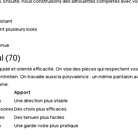
us. Ensuite, nous construisons des silhouettes complètes avec v
istant
nt plusieurs looks
tenue
l (70)
idé et orienté efficacité. On vise des pièces qui respectent vo
ntretien. On travaille aussi la polyvalence : un même pantalon a
hme.
Apport
s
Une direction plus stable
ssoires
Des choix plus efficaces
mes
Des tenues plus faciles
n
Une garde-robe plus pratique