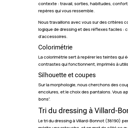
contexte : travail, sorties, habitudes, confor
repères qui vous ressemble.
Nous travaillons avec vous sur des critères 
logique de dressing et des réflexes faciles 
d’accessoires.
Colorimétrie
La colorimétrie sert à repérer les teintes qui 
contrastes qui fonctionnent, imprimés à utili
Silhouette et coupes
Sur la morphologie, nous cherchons des coupe
encolures, et le choix des pantalons. Vous a
bons”.
Tri du dressing à Villard-B
Le tri du dressing à Villard-Bonnot (38190) p
mérite une retouche, et on met de côté ce qui