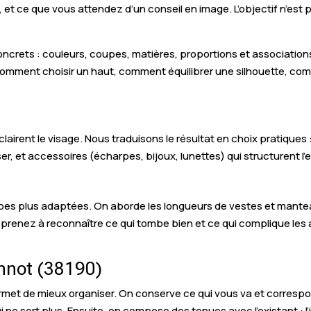
t, et ce que vous attendez d’un conseil en image. L’objectif n’est
concrets : couleurs, coupes, matières, proportions et associatio
: comment choisir un haut, comment équilibrer une silhouette, co
éclairent le visage. Nous traduisons le résultat en choix pratiques 
ser, et accessoires (écharpes, bijoux, lunettes) qui structurent l
s plus adaptées. On aborde les longueurs de vestes et manteaux,
pprenez à reconnaître ce qui tombe bien et ce qui complique les 
onnot (38190)
ermet de mieux organiser. On conserve ce qui vous va et correspond
 ne sert plus. Ensuite, on compose des tenues avec l’existant : 