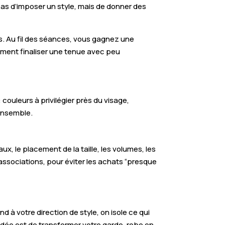
 pas d’imposer un style, mais de donner des
ns. Au fil des séances, vous gagnez une
mment finaliser une tenue avec peu
: couleurs à privilégier près du visage,
’ensemble.
 le placement de la taille, les volumes, les
associations, pour éviter les achats “presque
 à votre direction de style, on isole ce qui
l’idée est de transformer votre garde-robe en