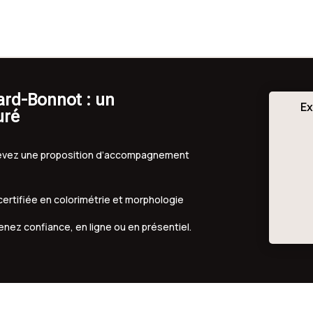
ard-Bonnot : un
Ex
uré
ecevez une proposition d’accompagnement
 certifiée en colorimétrie et morphologie
renez confiance, en ligne ou en présentiel.