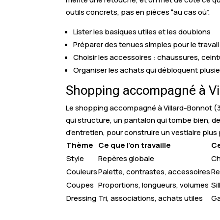
outils concrets, pas en pièces “au cas où”.
Lister les basiques utiles et les doublons
Préparer des tenues simples pour le travail 
Choisir les accessoires : chaussures, ceint
Organiser les achats qui débloquent plusie
Shopping accompagné à Vil
Le shopping accompagné à Villard-Bonnot (38)
qui structure, un pantalon qui tombe bien, des 
d’entretien, pour construire un vestiaire plus
Thème
Ce que l’on travaille
Ce
Style
Repères globale
Ch
Couleurs
Palette, contrastes, accessoires
Re
Coupes
Proportions, longueurs, volumes
Si
Dressing
Tri, associations, achats utiles
Ga