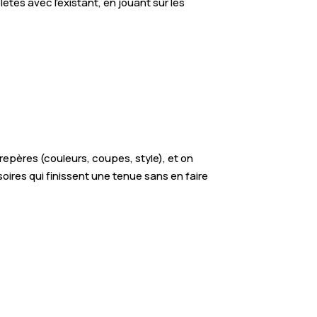
tes avec l’existant, en jouant sur les
epères (couleurs, coupes, style), et on
oires qui finissent une tenue sans en faire