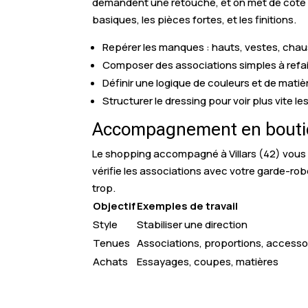
demandent une retouche, et on met de côté ce
basiques, les pièces fortes, et les finitions.
Repérer les manques : hauts, vestes, cha
Composer des associations simples à refa
Définir une logique de couleurs et de matiè
Structurer le dressing pour voir plus vite le
Accompagnement en boutiqu
Le shopping accompagné à Villars (42) vous f
vérifie les associations avec votre garde-rob
trop.
Objectif
Exemples de travail
Style
Stabiliser une direction
Tenues
Associations, proportions, accesso
Achats
Essayages, coupes, matières