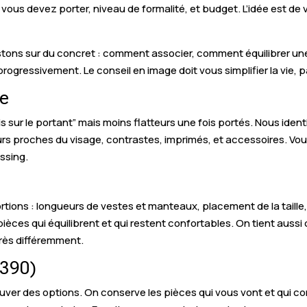
 vous devez porter, niveau de formalité, et budget. L’idée est d
tons sur du concret : comment associer, comment équilibrer un
rogressivement. Le conseil en image doit vous simplifier la vie, p
ce
lis sur le portant” mais moins flatteurs une fois portés. Nous iden
urs proches du visage, contrastes, imprimés, et accessoires. Vo
ssing.
ortions : longueurs de vestes et manteaux, placement de la taill
 pièces qui équilibrent et qui restent confortables. On tient aus
rès différemment.
2390)
trouver des options. On conserve les pièces qui vous vont et qui co