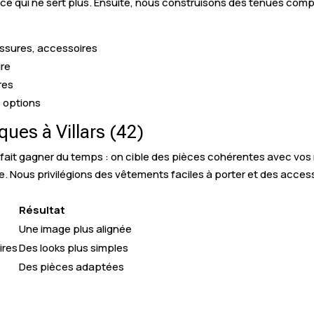
 qui ne sert plus. Ensuite, nous construisons des tenues complè
ussures, accessoires
ire
res
s options
es à Villars (42)
ait gagner du temps : on cible des pièces cohérentes avec vos r
e. Nous privilégions des vêtements faciles à porter et des access
Résultat
Une image plus alignée
ires
Des looks plus simples
Des pièces adaptées