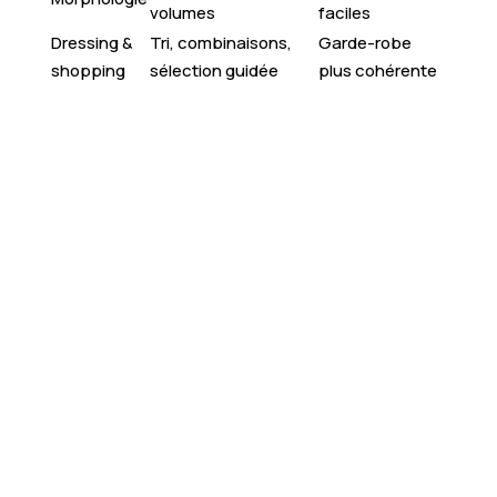
volumes
faciles
Dressing &
Tri, combinaisons,
Garde-robe
shopping
sélection guidée
plus cohérente
Boostez votre style
: révélez votre potentiel
grâce à un accompagnement personnalisé “Glow
Up”.