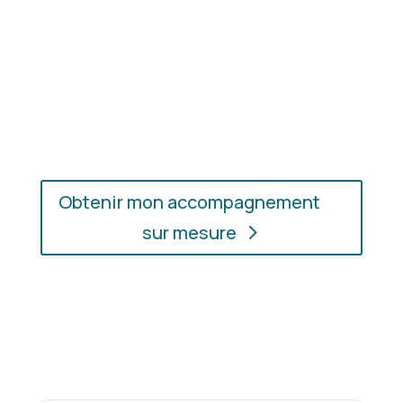
En présentiel ou en ligne
: choisissez
l’accompagnement qui vous convient, où que vous
soyez.
Obtenir mon accompagnement
sur mesure