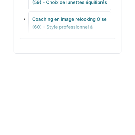
(59) - Choix de lunettes équilibrés
Bourghelles
Coaching en image relooking Oise
(60) - Style professionnel à
Spycker
reproduire
Coaching en image relooking
Orne (61) - Accompagnement
individuel en ville
Coaching en image relooking Pas-
de-Calais (62) - Analyse de style
pour vous recentrer
Coaching en image relooking Puy-
de-Dôme (63) - Stylisme concret