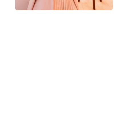
Boostez votre style
: révélez votre potentiel
grâce à un accompagnement personnalisé “Glow
Up”.