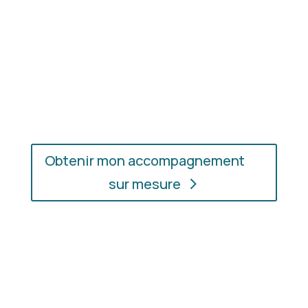
En présentiel ou en ligne
: choisissez
l’accompagnement qui vous convient, où que vous
soyez.
Obtenir mon accompagnement
sur mesure