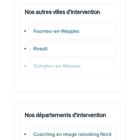
Nos autres villes d'intervention
Fournes-en-Weppes
Rosult
Sainghin-en-Weppes
La Madeleine
Aubers
Nos départements d'intervention
Aulnoy-lez-Valenciennes
Coaching en image relooking Nord
Écaillon