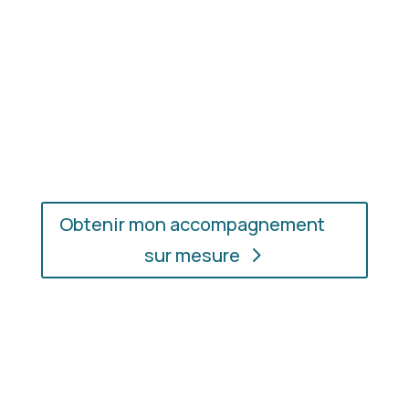
En présentiel ou en ligne
: choisissez
l’accompagnement qui vous convient, où que vous
soyez.
Obtenir mon accompagnement
sur mesure