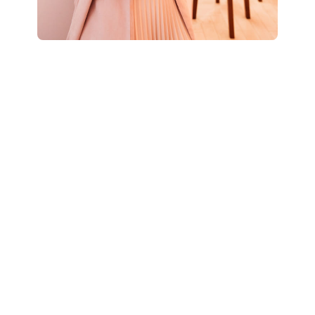
Boostez votre style
: révélez votre potentiel
grâce à un accompagnement personnalisé “Glow
Up”.