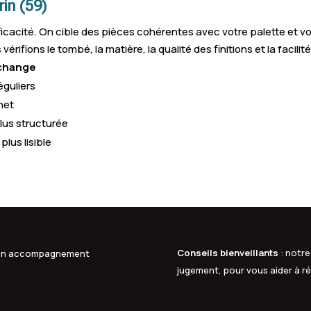
in (59)
cacité. On cible des pièces cohérentes avec votre palette et vo
ifions le tombé, la matière, la qualité des finitions et la facilit
 change
éguliers
net
lus structurée
lus lisible
Conseils bienveillants
: notre
à un accompagnement
jugement, pour vous aider à ré