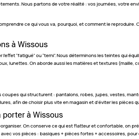
êtements. Nous partons de votre réalité : vos journées, votre en
mprendre ce qui vous va, pourquoi, et comment le reproduire. On t
ions à Wissous
 l’effet “fatigué” ou “terni”. Nous déterminons les teintes qui équi
oux, lunettes. On aborde aussi les matières et textures (maille, c
es coupes qui structurent : pantalons, robes, jupes, vestes, ma
olures, afin de choisir plus vite en magasin et d’éviter les pièces q
à porter à Wissous
organiser. On conserve ce qui est flatteur et confortable, on prévo
avec vos pièces : basiques + pièces fortes + accessoires, pour 