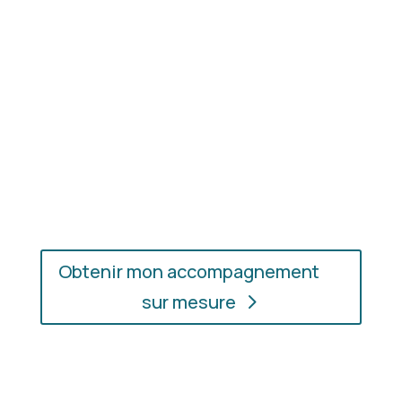
réellement en valeur.
En présentiel ou en ligne
: choisissez
l’accompagnement qui vous convient, où que vous
soyez.
Obtenir mon accompagnement
sur mesure