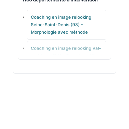
Le Pré-Saint-Gervais
Coaching en image relooking
Les Lilas
Seine-Saint-Denis (93) -
Morphologie avec méthode
Villetaneuse
Coaching en image relooking Val-
Neuilly-Plaisance
de-Marne (94) - Conseils coiffure
cohérents
Coaching en image relooking Val-
d'Oise (95) - Looks faciles à
porter
Coaching en image relooking Ain
(01) - Stylisme concret