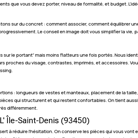
ements que vous devez porter, niveau de formalité, et budget. L’
tons sur du concret : comment associer, comment équilibrer un
rogressivement. Le conseil en image doit vous simplifier la vie, p
is sur le portant” mais moins flatteurs une fois portés. Nous identi
urs proches du visage, contrastes, imprimés, et accessoires. Vo
ssing.
ortions : longueurs de vestes et manteaux, placement de la taill
 pièces qui structurent et qui restent confortables. On tient aus
rès différemment.
 L' Île-Saint-Denis (93450)
 sert à réduire l’hésitation. On conserve les pièces qui vous vont 