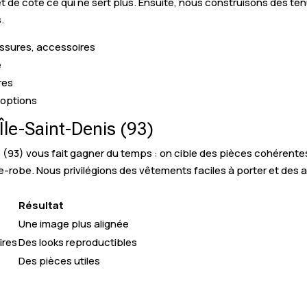
 de côté ce qui ne sert plus. Ensuite, nous construisons des ten
s.
ussures, accessoires
e
res
s options
le-Saint-Denis (93)
(93) vous fait gagner du temps : on cible des pièces cohérentes
de-robe. Nous privilégions des vêtements faciles à porter et des
Résultat
Une image plus alignée
ires
Des looks reproductibles
Des pièces utiles