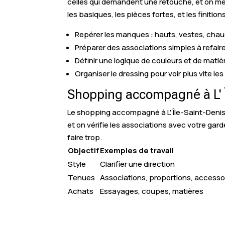
celles qui demandent une retouche, et on met
les basiques, les pièces fortes, et les finition
Repérer les manques : hauts, vestes, cha
Préparer des associations simples à refair
Définir une logique de couleurs et de matiè
Organiser le dressing pour voir plus vite le
Shopping accompagné à L' Î
Le shopping accompagné à L' Île-Saint-Denis 
et on vérifie les associations avec votre gar
faire trop.
Objectif
Exemples de travail
Style
Clarifier une direction
Tenues
Associations, proportions, accesso
Achats
Essayages, coupes, matières