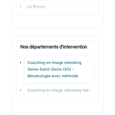
Le Raincy
Le Pré-Saint-Gervais
Dugny
Nos départements d'intervention
Vaujours
Coaching en image relooking
Villetaneuse
Seine-Saint-Denis (93) -
Morphologie avec méthode
Gournay-sur-Marne
Coaching en image relooking Val-
Les Lilas
de-Marne (94) - Conseils coiffure
cohérents