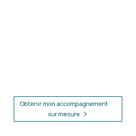
les couleurs et les matières qui vous mettent
réellement en valeur.
En présentiel ou en ligne
: choisissez
l’accompagnement qui vous convient, où que vous
soyez.
Obtenir mon accompagnement
sur mesure