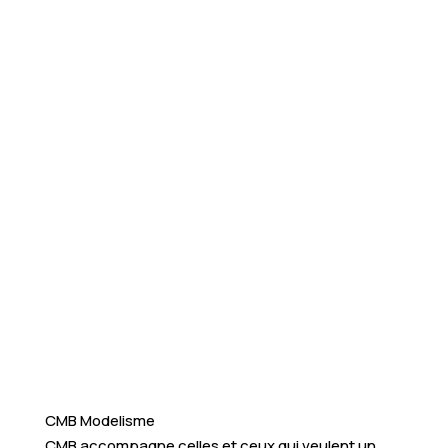
CMB Modelisme
CMB accompagne celles et ceux qui veulent un