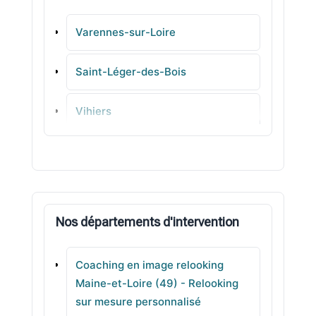
Varennes-sur-Loire
Saint-Léger-des-Bois
Vihiers
Durtal
Vivy
Nos départements d'intervention
La Possonnière
Coaching en image relooking
Brissac-Quincé
Maine-et-Loire (49) - Relooking
sur mesure personnalisé
Châteauneuf-sur-Sarthe