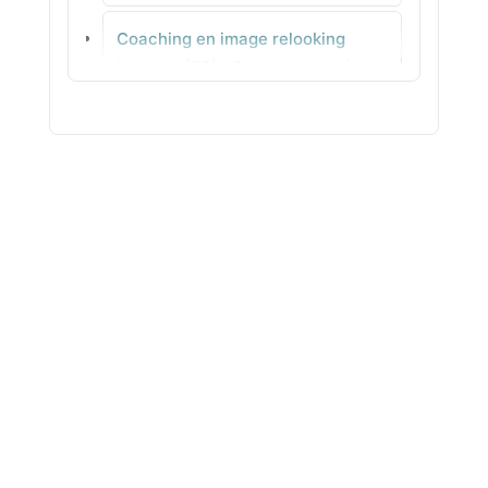
Coaching en image relooking
Vernantes
Manche (50) - Palette adaptée
pour votre teint
Coaching en image relooking
Marne (51) - Silhouette avec
méthode
Coaching en image relooking
Haute-Marne (52) - Conseils
coiffure équilibrés
Coaching en image relooking
Mayenne (53) - Looks faciles à
reproduire