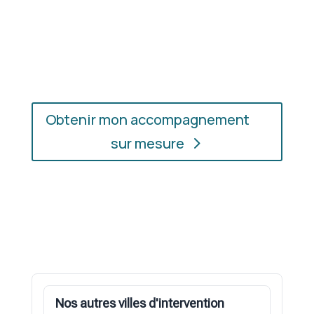
En présentiel ou en ligne
: choisissez
l’accompagnement qui vous convient, où que vous
soyez.
Obtenir mon accompagnement
sur mesure
Nos autres villes d'intervention