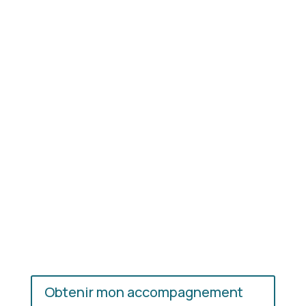
Résultat concret
: apprenez à choisir les coupes,
les couleurs et les matières qui vous mettent
réellement en valeur.
En présentiel ou en ligne
: choisissez
l’accompagnement qui vous convient, où que vous
soyez.
Obtenir mon accompagnement