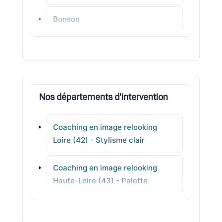
Bonson
Saint-Romain-le-Puy
La Talaudière
Nos départements d'intervention
Saint-Maurice-en-Gourgois
Coaching en image relooking
Maclas
Loire (42) - Stylisme clair
Andrézieux-Bouthéon
Coaching en image relooking
Haute-Loire (43) - Palette
Saint-Genest-Lerpt
adaptée au quotidien
Coaching en image relooking