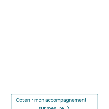
Résultat concret
: apprenez à choisir les coupes,
les couleurs et les matières qui vous mettent
réellement en valeur.
En présentiel ou en ligne
: choisissez
l’accompagnement qui vous convient, où que vous
soyez.
Obtenir mon accompagnement
sur mesure