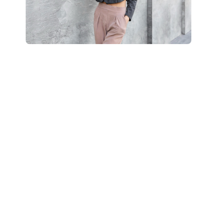
Boostez votre style
: révélez votre potentiel
grâce à un accompagnement personnalisé “Glow
Up”.