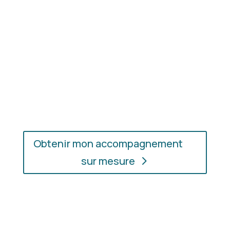
En présentiel ou en ligne
: choisissez
l’accompagnement qui vous convient, où que vous
soyez.
Obtenir mon accompagnement
sur mesure