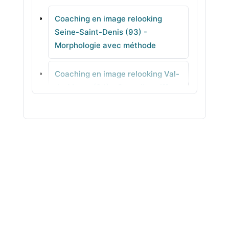
Coaching en image relooking
Villetaneuse
Seine-Saint-Denis (93) -
Morphologie avec méthode
Coubron
Coaching en image relooking Val-
Neuilly-Plaisance
de-Marne (94) - Conseils coiffure
cohérents
Coaching en image relooking Val-
d'Oise (95) - Looks faciles à
porter
Coaching en image relooking Ain
(01) - Stylisme concret
Coaching en image relooking